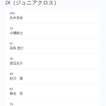
JX（ジュニアクロス）
400
矢木杏奈
10
小磯銀士
87
花島 悠仁
26
渡辺京介
99
好川 翼
82
椎名 世
34