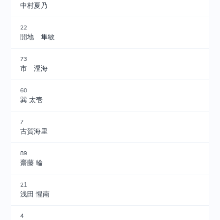
中村夏乃
22
開地 隼敏
73
市 澄海
60
巽 太壱
7
古賀海里
89
齋藤 輪
21
浅田 惺南
4