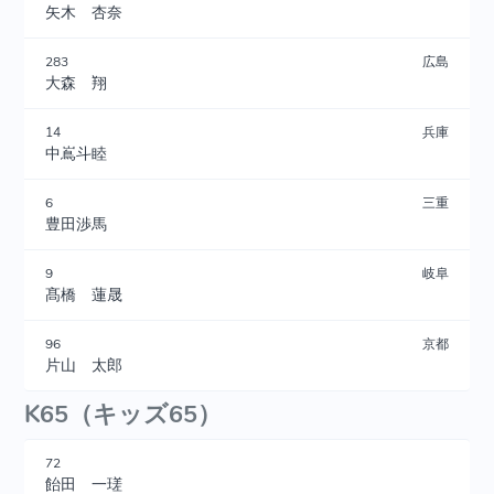
矢木 杏奈
283
広島
大森 翔
14
兵庫
中嶌斗睦
6
三重
豊田渉馬
9
岐阜
髙橋 蓮晟
96
京都
片山 太郎
K65（キッズ65）
72
飴田 一瑳