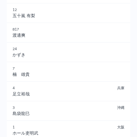
12
五十嵐 有梨
817
渡邊爽
24
かずき
7
楠 雄貴
4
兵庫
足立裕哉
3
沖縄
島袋龍巳
1
大阪
ホール吏明武