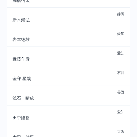
高橋啓太
静岡
新木崇弘
愛知
岩本徳雄
愛知
近藤伸彦
石川
金守 星哉
長野
浅石 晴成
愛知
田中隆裕
大阪