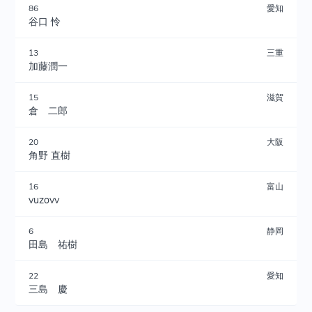
86
愛知
谷口 怜
13
三重
加藤潤一
15
滋賀
倉 二郎
20
大阪
角野 直樹
16
富山
vuzovv
6
静岡
田島 祐樹
22
愛知
三島 慶