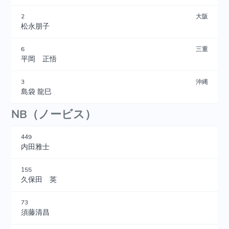
2
大阪
松永朋子
6
三重
平岡 正悟
3
沖縄
島袋 龍巳
NB（ノービス）
449
内田雅士
155
久保田 英
73
須藤清昌