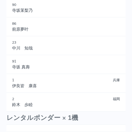
90
寺坂茉梨乃
86
前原夢叶
23
中川 知哉
91
寺坂 真壽
1
兵庫
伊良皆 康喜
2
福岡
鈴木 歩睦
レンタルポンダー × 1機