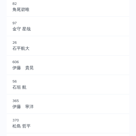
82
角尾碧唯
97
金守 星哉
26
石平航大
606
伊藤 貴晃
56
石垣 航
365
伊藤 寧洋
370
松島 哲平