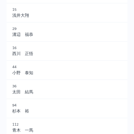
15
浅井大翔
29
溝辺 福恭
16
西川 正悟
44
小野 泰知
36
太田 結馬
94
杉本 裕
112
青木 一馬