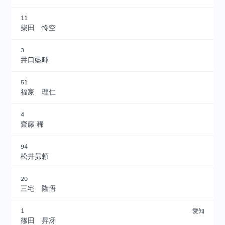
11
柴田 怜空
3
井口藍暉
51
福家 理仁
4
齋藤 稀
94
松井昴頼
20
三宅 隆悟
1
愛知
篠田 昇冴