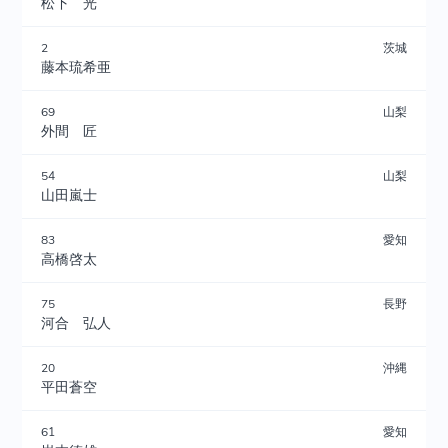
松下 光
2
茨城
藤本琉希亜
69
山梨
外間 匠
54
山梨
山田嵐士
83
愛知
高橋啓太
75
長野
河合 弘人
20
沖縄
平田蒼空
61
愛知