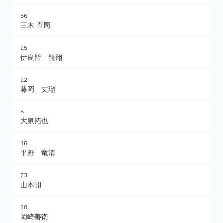
56
三木 直周
25
伊良皆 龍翔
22
藤岡 丈瑠
5
大泉拓也
46
平野 竜清
73
山本開
10
岡崎善衛