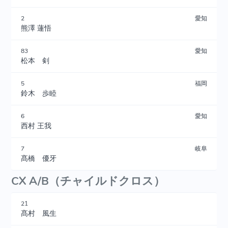
2
愛知
熊澤 蓮悟
83
愛知
松本 剣
5
福岡
鈴木 歩睦
6
愛知
西村 王我
7
岐阜
髙橋 優牙
CX A/B（チャイルドクロス）
21
髙村 風生