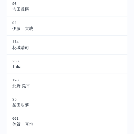
96
吉田眞悟
94
伊藤 大琥
114
花城清司
236
Taka
120
北野 晃平
25
柴田歩夢
661
佐賀 直也