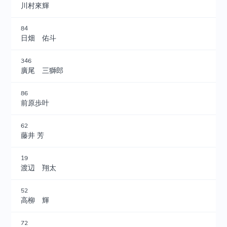
川村來輝
84
日畑 佑斗
346
廣尾 三獅郎
86
前原歩叶
62
藤井 芳
19
渡辺 翔太
52
高柳 輝
72