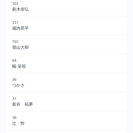
101
新木崇弘
317
蔵内昇平
702
嶺山大樹
84
幅 栄視
36
つかさ
37
新谷 拓夢
38
辻 怜