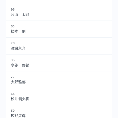
96
片山 太郎
83
松本 剣
26
渡辺京介
95
水谷 倫都
77
大野雅都
66
松井嶺央将
59
広野康輝