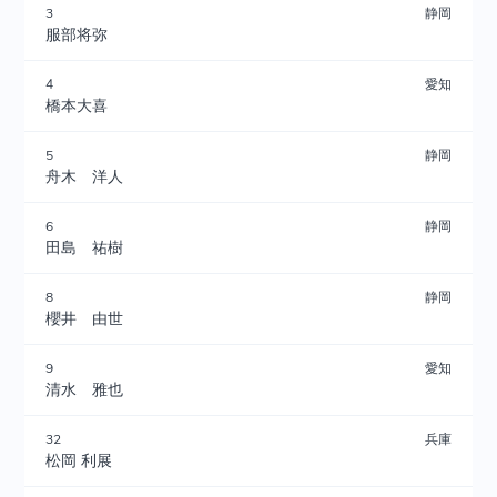
3
静岡
服部将弥
4
愛知
橋本大喜
5
静岡
舟木 洋人
6
静岡
田島 祐樹
8
静岡
櫻井 由世
9
愛知
清水 雅也
32
兵庫
松岡 利展