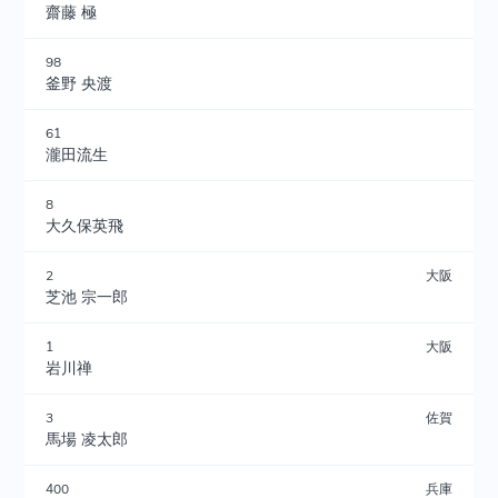
齋藤 極
98
釜野 央渡
61
瀧田流生
8
大久保英飛
2
大阪
芝池 宗一郎
1
大阪
岩川禅
3
佐賀
馬場 凌太郎
400
兵庫