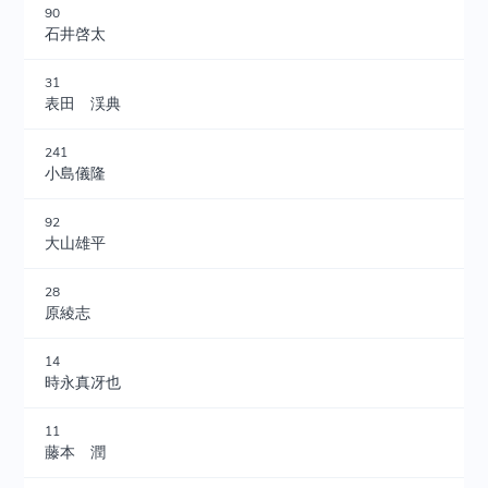
90
石井啓太
31
表田 渓典
241
小島儀隆
92
大山雄平
28
原綾志
14
時永真冴也
11
藤本 潤