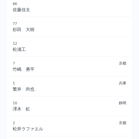
66
佐藤佳太
77
杉田 大樹
12
松浦工
7
京都
竹嶋 勇平
1
兵庫
繁井 尚也
10
静岡
澤木 虹
2
京都
松井ラファエル