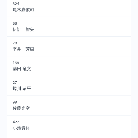
324
尾木嘉依司
58
伊計 智矢
70
平井 芳樹
159
藤田 竜文
27
蜷川 恭平
99
佐藤光空
427
小池貴裕