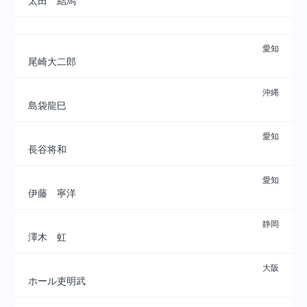
太田 結馬
愛知
尾崎大二郎
沖縄
島袋龍巳
愛知
長谷将和
愛知
伊藤 寧洋
静岡
澤木 虹
大阪
ホール吏明武