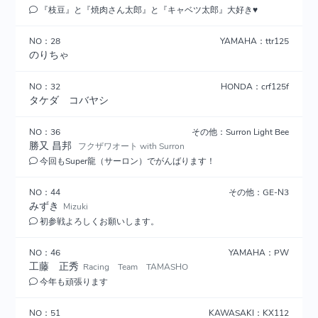
『枝豆』と『焼肉さん太郎』と『キャベツ太郎』大好き♥
NO：28
YAMAHA：ttr125
のりちゃ
NO：32
HONDA：crf125f
タケダ コバヤシ
NO：36
その他：Surron Light Bee
勝又 昌邦
フクザワオート with Surron
今回もSuper龍（サーロン）でがんばります！
NO：44
その他：GE-N3
みずき
Mizuki
初参戦よろしくお願いします。
NO：46
YAMAHA：PW
工藤 正秀
Racing Team TAMASHO
今年も頑張ります
NO：51
KAWASAKI：KX112