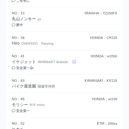
ご安全に
NO：13
YAMAHA：YZ250FX
丸山ノンキー
jjs
夢中
NO：16
HONDA：CR125
Hiro
OldSPEED Raceing
NO：41
HONDA：xr250r
イケジェット
4649ikeJET &rikeda
安全第一👍
NO：43
KAWASAKI：KX125
バイク屋造園
闢廬零神愚
NO：45
HONDA：xr230
モリシー
M K moto
安全第一
NO：52
KTM：250sx