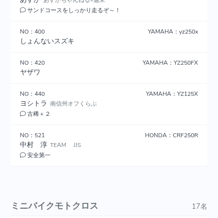
あすかちゃんねる×週末
サンドコースをしっかり走るぞ～！
NO：400
YAMAHA：yz250x
しょんないスズキ
NO：420
YAMAHA：YZ250FX
ヤザワ
NO：440
YAMAHA：YZ125X
ヨシトラ
南信州オフくらぶ
古稀＋２
NO：521
HONDA：CRF250R
中村 淳
TEAM JJS
安全第一
ミニバイクモトクロス
17名