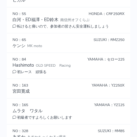
ヒカル
NO：55
HONDA：CRF250RX
白河・ED福澤・ED鈴木
南信州オフくらぶ
転けると痛いので、参加者の皆さん安全運転しましょう
NO：65
SUZUKI：RMZ250
ケンシ
MK moto
NO：84
YAMAHA：セロー225
Hashimoto
OLD SPEED Racing
初レース 頑張る
NO：163
YAMAHA：YZ250X
宮田寛成
NO：165
YAMAHA：YZ125
ムラタ ワタル
初級者ですよろしくお願いします
NO：328
SUZUKI：RM85
あすか