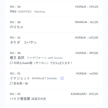
NO：16
HONDA：CR125
Hiro
OldSPEED Raceing
NO：28
YAMAHA：ttr125
のりちゃ
NO：32
HONDA：crf125f
タケダ コバヤシ
NO：36
HONDA：XR100
勝又 昌邦
フクザワオート with Surron
今回もSuper龍（サーロン）でがんばります！
NO：41
HONDA：xr250r
イケジェット
4649ikeJET &rikeda
安全第一👍
NO：43
KAWASAKI：KX125
バイク屋造園
闢廬零神愚