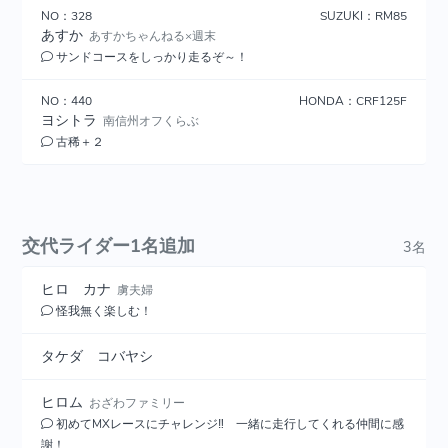
NO：328
SUZUKI：RM85
あすか
あすかちゃんねる×週末
サンドコースをしっかり走るぞ～！
NO：440
HONDA：CRF125F
ヨシトラ
南信州オフくらぶ
古稀＋２
交代ライダー1名追加
3名
ヒロ カナ
虜夫婦
怪我無く楽しむ！
タケダ コバヤシ
ヒロム
おざわファミリー
初めてMXレースにチャレンジ‼ 一緒に走行してくれる仲間に感
謝！