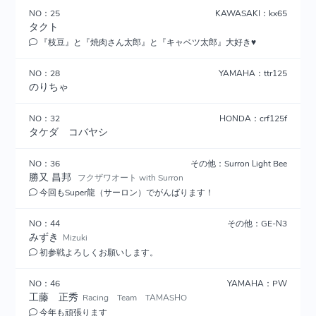
NO：25
KAWASAKI：kx65
タクト
『枝豆』と『焼肉さん太郎』と『キャベツ太郎』大好き♥
NO：28
YAMAHA：ttr125
のりちゃ
NO：32
HONDA：crf125f
タケダ コバヤシ
NO：36
その他：Surron Light Bee
勝又 昌邦
フクザワオート with Surron
今回もSuper龍（サーロン）でがんばります！
NO：44
その他：GE-N3
みずき
Mizuki
初参戦よろしくお願いします。
NO：46
YAMAHA：PW
工藤 正秀
Racing Team TAMASHO
今年も頑張ります