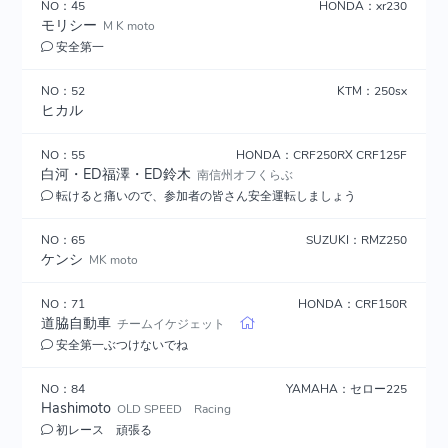
NO：45
HONDA：xr230
モリシー
M K moto
安全第一
NO：52
KTM：250sx
ヒカル
NO：55
HONDA：CRF250RX CRF125F
白河・ED福澤・ED鈴木
南信州オフくらぶ
転けると痛いので、参加者の皆さん安全運転しましょう
NO：65
SUZUKI：RMZ250
ケンシ
MK moto
NO：71
HONDA：CRF150R
道脇自動車
チームイケジェット
安全第一ぶつけないでね
NO：84
YAMAHA：セロー225
Hashimoto
OLD SPEED Racing
初レース 頑張る