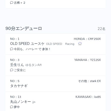
古稀＋２
90分エンデューロ
22名
NO：1
HONDA：CRF250X
OLD SPEED ユースケ
OLD SPEED Racing
今回も、ハーレー で 参加！
NO：3
YAMAHA：YZ125X
壬生りん
ゆるタンAR
ご安全に
NO：5
その他：stark EX
タカヤナギ
NO：13
KAWASAKI：kx85
丸山ノンキー
jjs
夢中