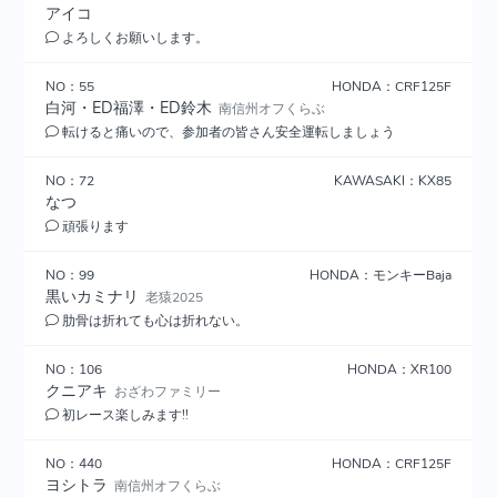
アイコ
よろしくお願いします。
NO：55
HONDA：CRF125F
白河・ED福澤・ED鈴木
南信州オフくらぶ
転けると痛いので、参加者の皆さん安全運転しましょう
NO：72
KAWASAKI：KX85
なつ
頑張ります
NO：99
HONDA：モンキーBaja
黒いカミナリ
老猿2025
肋骨は折れても心は折れない。
NO：106
HONDA：XR100
クニアキ
おざわファミリー
初レース楽しみます!!
NO：440
HONDA：CRF125F
ヨシトラ
南信州オフくらぶ