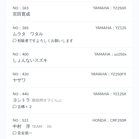
NO：163
YAMAHA：YZ250X
宮田寛成
NO：165
YAMAHA：YZ125
ムラタ ワタル
初級者ですよろしくお願いします
NO：400
YAMAHA：yz250x
しょんないスズキ
NO：420
YAMAHA：YZ250FX
ヤザワ
NO：440
YAMAHA：YZ125X
ヨシトラ
南信州オフくらぶ
古稀＋２
NO：521
HONDA：CRF250R
中村 淳
TEAM JJS
安全第一