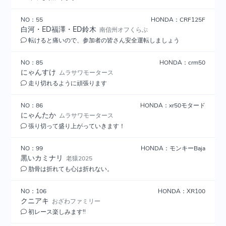
NO：55
HONDA：CRF125F
白河・ED福澤・ED鈴木
南信州オフくらぶ
転けると痛いので、参加者の皆さん安全運転しましょう
NO：85
HONDA：crm50
にゃんすけ
ムラサワモータース
走り切れるように頑張ります
NO：86
HONDA：xr50モタード
にゃんたか
ムラサワモータース
張り切って盛り上がっていきます！
NO：99
HONDA：モンキーBaja
黒いカミナリ
老猿2025
肋骨は折れても心は折れない。
NO：106
HONDA：XR100
クニアキ
おざわファミリー
初レース楽しみます!!